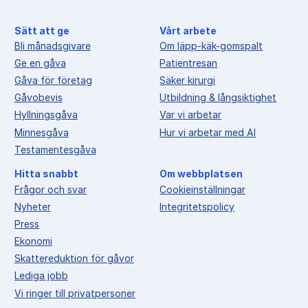
Sätt att ge
Vårt arbete
Bli månadsgivare
Om läpp-käk-gomspalt
Ge en gåva
Patientresan
Gåva för företag
Säker kirurgi
Gåvobevis
Utbildning & långsiktighet
Hyllningsgåva
Var vi arbetar
Minnesgåva
Hur vi arbetar med AI
Testamentesgåva
Hitta snabbt
Om webbplatsen
Frågor och svar
Cookieinställningar
Nyheter
Integritetspolicy
Press
Ekonomi
Skattereduktion för gåvor
Lediga jobb
Vi ringer till privatpersoner