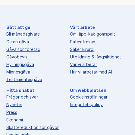
Sätt att ge
Vårt arbete
Bli månadsgivare
Om läpp-käk-gomspalt
Ge en gåva
Patientresan
Gåva för företag
Säker kirurgi
Gåvobevis
Utbildning & långsiktighet
Hyllningsgåva
Var vi arbetar
Minnesgåva
Hur vi arbetar med AI
Testamentesgåva
Hitta snabbt
Om webbplatsen
Frågor och svar
Cookieinställningar
Nyheter
Integritetspolicy
Press
Ekonomi
Skattereduktion för gåvor