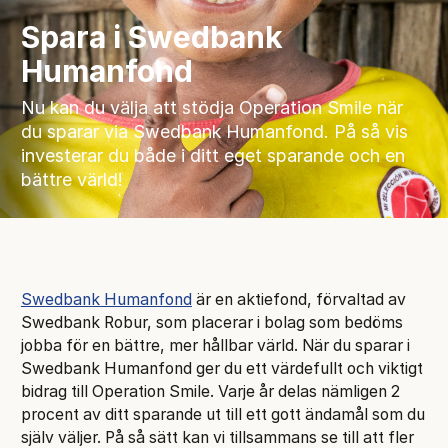
Spara i Swedbank
Humanfond
Nu kan du välja att stödja Operation Smile när
du sparar via Swedbank Humanfond. På så vis
investerar du både i ditt eget sparande och en
bättre värld!
Swedbank Humanfond
är en aktiefond, förvaltad av
Swedbank Robur, som placerar i bolag som bedöms
jobba för en bättre, mer hållbar värld. När du sparar i
Swedbank Humanfond ger du ett värdefullt och viktigt
bidrag till Operation Smile. Varje år delas nämligen 2
procent av ditt sparande ut till ett gott ändamål som du
själv väljer. På så sätt kan vi tillsammans se till att fler