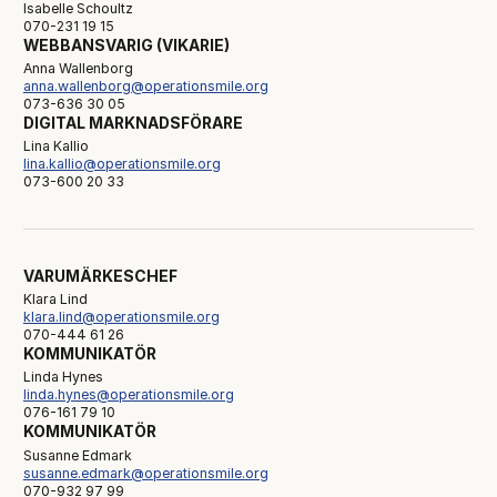
Isabelle Schoultz
070-231 19 15
WEBBANSVARIG (VIKARIE)
Anna Wallenborg
anna.wallenborg@operationsmile.org
073-636 30 05
DIGITAL MARKNADSFÖRARE
Lina Kallio
lina.kallio@operationsmile.org
073-600 20 33
VARUMÄRKESCHEF
Klara Lind
klara.lind@operationsmile.org
070-444 61 26
KOMMUNIKATÖR
Linda Hynes
linda.hynes@operationsmile.org
076-161 79 10
KOMMUNIKATÖR
Susanne Edmark
susanne.edmark@operationsmile.org
070-932 97 99