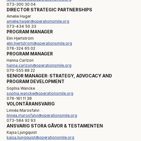
073-300 30 04
DIRECTOR STRATEGIC PARTNERSHIPS
Amelie Hager
amelie.hager@operationsmile.org
073-434 50 33
PROGRAM MANAGER
Elin Hjertström
elin.hjertstrom@operationsmile.org
076-324 65 02
PROGRAM MANAGER
Hanna Carlzon
hanna.carlzon@operationsmile.org
070-555 88 22
SENIOR MANAGER: STRATEGY, ADVOCACY AND
PROGRAM DEVELOPMENT
Sophia Wancke
sophia.wancke@operationsmile.org
076-161 11 38
VOLONTÄRANSVARIG
Linnéa Marosfalvi
linnea.marosfalvi@operationsmile.org
073-584 92 93
ANSVARIG STORA GÅVOR & TESTAMENTEN
Kajsa Ljungquist
kajsa.ljungquist@operationsmile.org