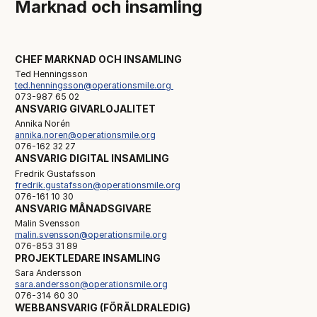
Marknad och insamling
CHEF MARKNAD OCH INSAMLING
Ted Henningsson
ted.henningsson@operationsmile.org
073-987 65 02
ANSVARIG GIVARLOJALITET
Annika Norén
annika.noren@operationsmile.org
076-162 32 27
ANSVARIG DIGITAL INSAMLING
Fredrik Gustafsson
fredrik.gustafsson@operationsmile.org
076-161 10 30
ANSVARIG MÅNADSGIVARE
Malin Svensson
malin.svensson@operationsmile.org
076-853 31 89
PROJEKTLEDARE INSAMLING
Sara Andersson
sara.andersson@operationsmile.org
076-314 60 30
WEBBANSVARIG (FÖRÄLDRALEDIG)