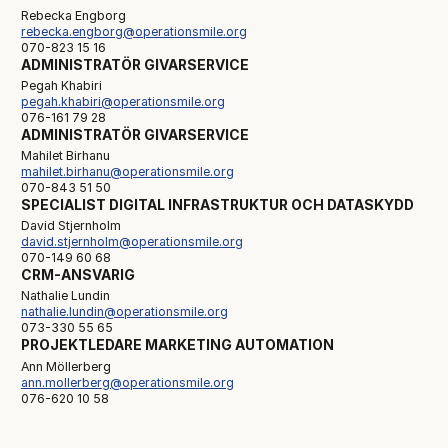
Rebecka Engborg
rebecka.engborg@operationsmile.org
070-823 15 16
ADMINISTRATÖR GIVARSERVICE
Pegah Khabiri
pegah.khabiri@operationsmile.org
076-161 79 28
ADMINISTRATÖR GIVARSERVICE
Mahilet Birhanu
mahilet.birhanu@operationsmile.org
070-843 51 50
SPECIALIST DIGITAL INFRASTRUKTUR OCH DATASKYDD
David Stjernholm
david.stjernholm@operationsmile.org
070-149 60 68
CRM-ANSVARIG
Nathalie Lundin
nathalie.lundin@operationsmile.org
073-330 55 65
PROJEKTLEDARE MARKETING AUTOMATION
Ann Möllerberg
ann.mollerberg@operationsmile.org
076-620 10 58