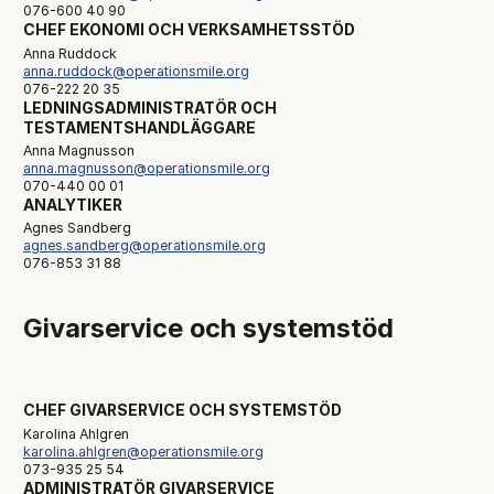
076-600 40 90
CHEF EKONOMI OCH VERKSAMHETSSTÖD
Anna Ruddock
anna.ruddock@operationsmile.org
076-222 20 35
LEDNINGSADMINISTRATÖR OCH
TESTAMENTSHANDLÄGGARE
Anna Magnusson
anna.magnusson@operationsmile.org
070-440 00 01
ANALYTIKER
Agnes Sandberg
agnes.sandberg@operationsmile.org
076-853 31 88
Givarservice och systemstöd
CHEF GIVARSERVICE OCH SYSTEMSTÖD
Karolina Ahlgren
karolina.ahlgren@operationsmile.org
073-935 25 54
ADMINISTRATÖR GIVARSERVICE