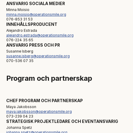
ANSVARIG SOCIALA MEDIER
Minna Moisio
minna.moisio@operationsmile.org
076-853 31 53
INNEHÅLLSPRODUCENT
Alejandro Estrada
alejandro.estrada@operationsmile.org
076-224 35 65
ANSVARIG PRESS OCH PR
Susanne Isberg
susanne.isberg@operationsmile.org
070-536 07 35
Program och partnerskap
CHEF PROGRAM OCH PARTNERSKAP
Maya Jakobsson
maya.jakobsson@operationsmile.org
073-239 04 23
STRATEGISK PROJEKTLEDARE OCH EVENTANSVARIG
Johanna Spetz
johanna.spetz@operationsmile.org