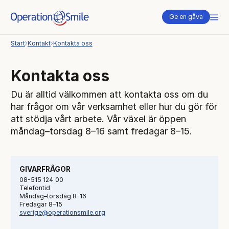
Me
Ge en gåva
Start
Kontakt
Kontakta oss
Kontakta oss
Du är alltid välkommen att kontakta oss om du
har frågor om vår verksamhet eller hur du gör för
att stödja vårt arbete. Vår växel är öppen
måndag–torsdag 8–16 samt fredagar 8–15.
GIVARFRÅGOR
08-515 124 00
Telefontid
Måndag–torsdag 8-16
Fredagar 8–15
sverige@operationsmile.org