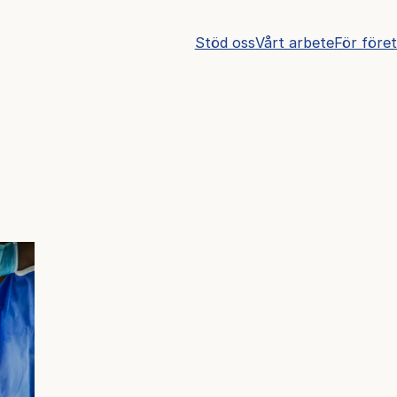
Stöd oss
Vårt arbete
För före