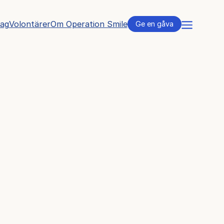
tag
Volontärer
Om Operation Smile
Meny
Ge en gåva