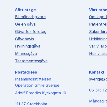
Sätt att ge
Vårt arb
Bli månadsgivare
Om läpp-
Ge en gåva
Patientre
Gåva för företag
Säker kir
Gåvobevis
Utbildnin
Hyllningsgåva
Var vi ar
Minnesgåva
Hur vi ar
Testamentesgåva
Postadress
Kontakt
Insamlingsstiftelsen
sverige@o
Operation Smile Sverige
08-515 1
Adolf Fredriks Kyrkogata 10
Måndag-t
111 37 Stockholm