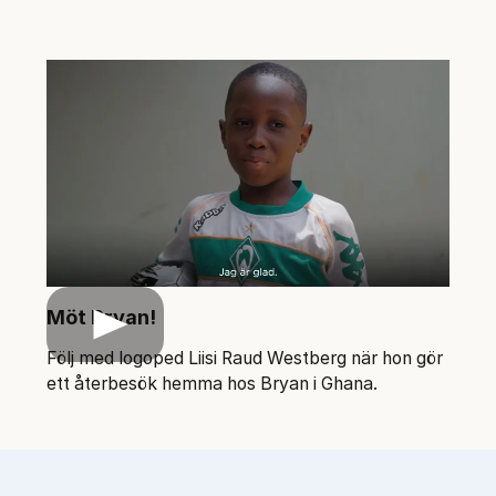
Möt Bryan!
Play
Följ med logoped Liisi Raud Westberg när hon gör
ett återbesök hemma hos Bryan i Ghana.