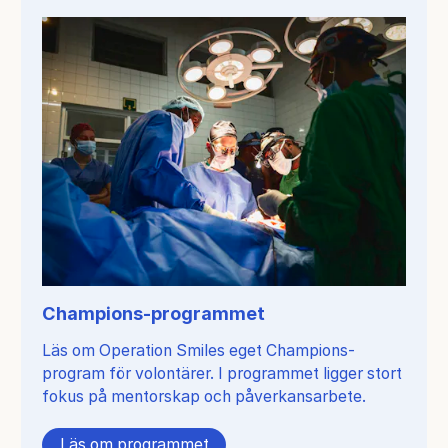
Champions-programmet
Läs om Operation Smiles eget Champions-
program för volontärer. I programmet ligger stort
fokus på mentorskap och påverkansarbete.
Läs om programmet