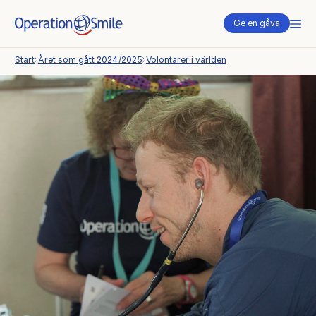
Me
Ge en gåva
Start
Året som gått 2024/2025
Volontärer i världen