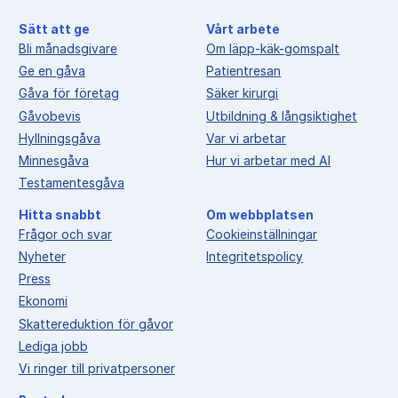
Sätt att ge
Vårt arbete
Bli månadsgivare
Om läpp-käk-gomspalt
Ge en gåva
Patientresan
Gåva för företag
Säker kirurgi
Gåvobevis
Utbildning & långsiktighet
Hyllningsgåva
Var vi arbetar
Minnesgåva
Hur vi arbetar med AI
Testamentesgåva
Hitta snabbt
Om webbplatsen
Frågor och svar
Cookieinställningar
Nyheter
Integritetspolicy
Press
Ekonomi
Skattereduktion för gåvor
Lediga jobb
Vi ringer till privatpersoner