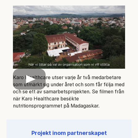
Karo Healthcare utser varje år två medarbetare
Play
som utmärkt sig under året och som får följa med
och se ett av samarbetsprojekten. Se filmen från
när Karo Healthcare besökte
nutritionsprogrammet på Madagaskar.
Projekt inom partnerskapet