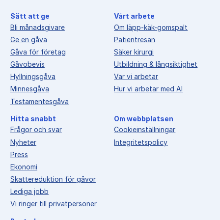
Sätt att ge
Vårt arbete
Bli månadsgivare
Om läpp-käk-gomspalt
Ge en gåva
Patientresan
Gåva för företag
Säker kirurgi
Gåvobevis
Utbildning & långsiktighet
Hyllningsgåva
Var vi arbetar
Minnesgåva
Hur vi arbetar med AI
Testamentesgåva
Hitta snabbt
Om webbplatsen
Frågor och svar
Cookieinställningar
Nyheter
Integritetspolicy
Press
Ekonomi
Skattereduktion för gåvor
Lediga jobb
Vi ringer till privatpersoner