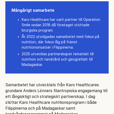
Mångårigt samarbete
Karo Healthcare har varit partner till Operation
Smile sedan 2018 då företaget stöttade
kirurgiska program.
År 2022 utvidgades samarbetet med fokus på
nutrition, där fokus låg på främst
nutritionsinsatser i Filippinerna.
2025 utvecklas partnerskapet tematiskt till
nutrition och tandvård och geografiskt till
Madagaskar.
Samarbetet har utvecklats från Karo Healthcares
grundare Anders Lönners filantropiska engagemang till
ett långsiktigt och strategiskt partnerskap. I dag
stöttar Karo Healthcare nutritionsprogram i både
Filippinerna och på Madagaskar samt