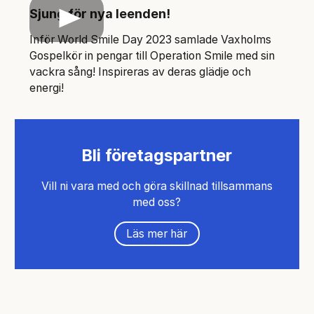
Sjung för nya leenden!
Play
Inför World Smile Day 2023 samlade Vaxholms
Gospelkör in pengar till Operation Smile med sin
vackra sång! Inspireras av deras glädje och
energi!
Bli företagspartner
Vill ni vara med och göra skillnad tillsammans
med oss?
Läs mer här