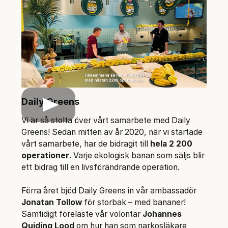
Daily Greens
Play
Vi är så stolta över vårt samarbete med Daily
Greens! Sedan mitten av år 2020, när vi startade
vårt samarbete, har de bidragit till
hela 2 200
operationer
. Varje ekologisk banan som säljs blir
ett bidrag till en livsförändrande operation.
Förra året bjöd Daily Greens in vår ambassadör
Jonatan Tollow
för storbak – med bananer!
Samtidigt föreläste vår volontär
Johannes
Quiding Lood
om hur han som narkosläkare