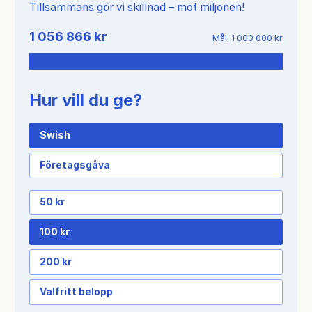
Tillsammans gör vi skillnad – mot miljonen!
Hittills insamlat
1 056 866 kr
Mål: 1 000 000 kr
Hur vill du ge?
Swish
Företagsgåva
50 kr
100 kr
200 kr
Valfritt belopp