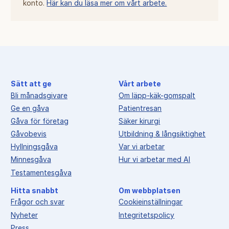
konto.
Här kan du läsa mer om vårt arbete.
Sätt att ge
Vårt arbete
Bli månadsgivare
Om läpp-käk-gomspalt
Ge en gåva
Patientresan
Gåva för företag
Säker kirurgi
Gåvobevis
Utbildning & långsiktighet
Hyllningsgåva
Var vi arbetar
Minnesgåva
Hur vi arbetar med AI
Testamentesgåva
Hitta snabbt
Om webbplatsen
Frågor och svar
Cookieinställningar
Nyheter
Integritetspolicy
Press