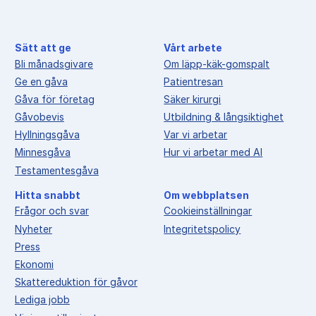
Sätt att ge
Vårt arbete
Bli månadsgivare
Om läpp-käk-gomspalt
Ge en gåva
Patientresan
Gåva för företag
Säker kirurgi
Gåvobevis
Utbildning & långsiktighet
Hyllningsgåva
Var vi arbetar
Minnesgåva
Hur vi arbetar med AI
Testamentesgåva
Hitta snabbt
Om webbplatsen
Frågor och svar
Cookieinställningar
Nyheter
Integritetspolicy
Press
Ekonomi
Skattereduktion för gåvor
Lediga jobb