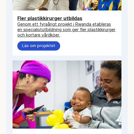
Fler plastikkirurger utbildas
Genom ett fyraårigt projekt i Rwanda etableras
en specialistutbildning som ger fler plastikkirurger
och kortare vårdköer.
Läs om projektet