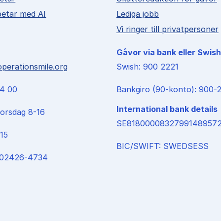
betar med AI
Lediga jobb
Vi ringer till privatpersoner
Gåvor via bank eller Swish
perationsmile.org
Swish: 900 2221
24 00
Bankgiro (90-konto): 900-
International bank details
orsdag 8-16
SE8180000832799148957
15
BIC/SWIFT: SWEDSESS
 802426-4734