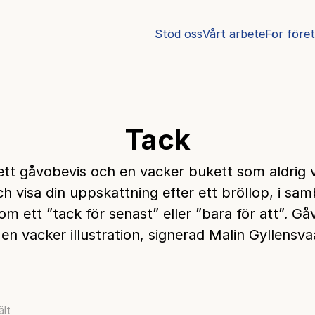
Stöd oss
Vårt arbete
För före
Tack
tt gåvobevis och en vacker bukett som aldrig v
h visa din uppskattning efter ett bröllop, i s
m ett ”tack för senast” eller ”bara för att”. G
 en vacker illustration, signerad Malin Gyllensva
ält