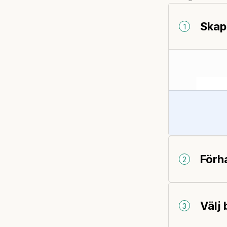
Skap
1
Förh
2
Välj
3