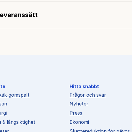
 leveranssätt
ete
Hitta snabbt
käk-gomspalt
Frågor och svar
san
Nyheter
urgi
Press
g & långsiktighet
Ekonomi
betar
Skattereduktion för gåvor