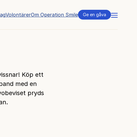
tag
Volontärer
Om Operation Smile
Meny
Ge en gåva
issnar! Köp ett
amband med en
åvobeviset pryds
an.