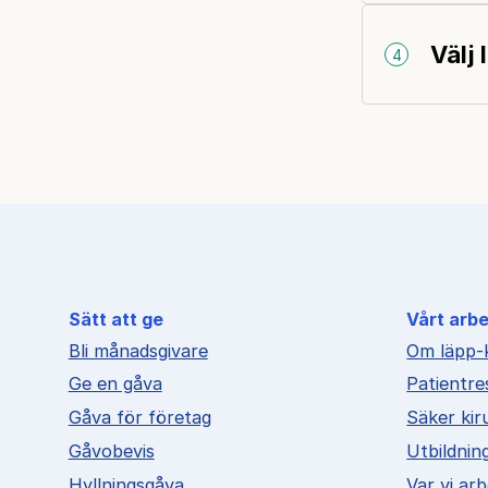
Välj
4
Sätt att ge
Vårt arb
Bli månadsgivare
Om läpp-
Ge en gåva
Patientre
Gåva för företag
Säker kir
Gåvobevis
Utbildnin
Hyllningsgåva
Var vi ar