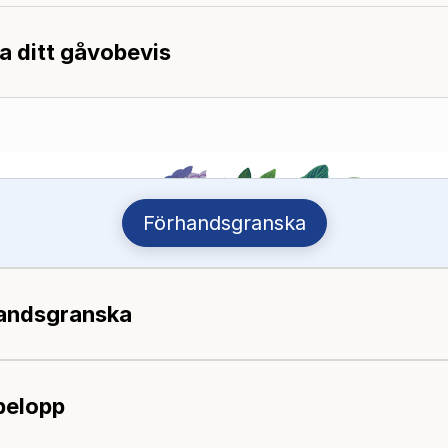
a ditt gåvobevis
Förhandsgranska
andsgranska
 belopp