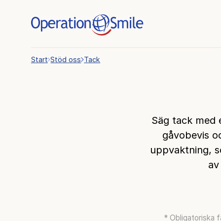
Start
Stöd oss
Tack
Säg tack med e
gåvobevis oc
uppvaktning, so
av
* Obligatoriska f