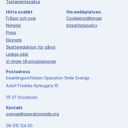
Testamentesgåva
Hitta snabbt
Om webbplatsen
Frågor och svar
Cookieinställningar
Nyheter
Integritetspolicy
Press
Ekonomi
Skattereduktion för gåvor
Lediga jobb
Vi ringer till privatpersoner
Postadress
Insamlingsstiftelsen Operation Smile Sverige
Adolf Fredriks Kyrkogata 10
111 37 Stockholm
Kontakt
sverige@operationsmile.org
08-515 124 00