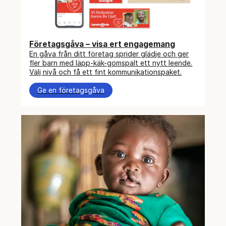
Företagsgåva – visa ert engagemang
En gåva från ditt företag sprider glädje och ger
fler barn med läpp-käk-gomspalt ett nytt leende.
Välj nivå och få ett fint kommunikationspaket.
Ge en företagsgåva