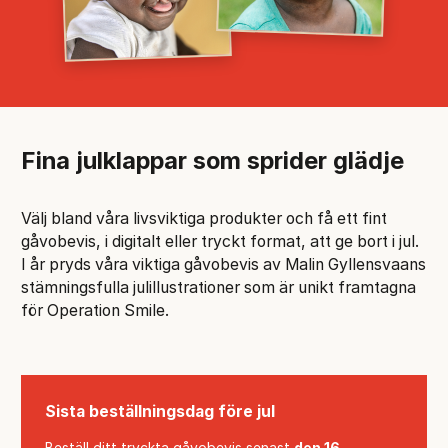
Fina julklappar som sprider glädje
Välj bland våra livsviktiga produkter och få ett fint
gåvobevis, i digitalt eller tryckt format, att ge bort i jul.
I år pryds våra viktiga gåvobevis av Malin Gyllensvaans
stämningsfulla julillustrationer som är unikt framtagna
för Operation Smile.
Sista beställningsdag före jul
Beställ ditt tryckta gåvobevis senast
den 16