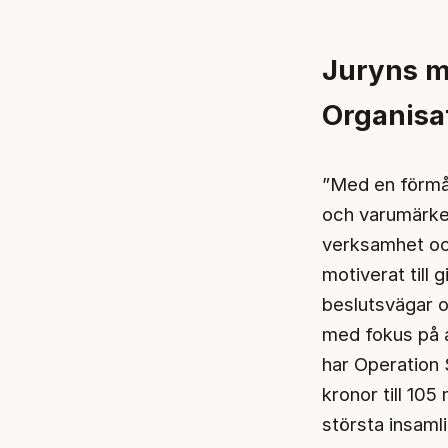
Juryns m
Organisat
”Med en förmåg
och varumärkes
verksamhet och
motiverat till
beslutsvägar 
med fokus på 
har Operation 
kronor till 10
största insaml