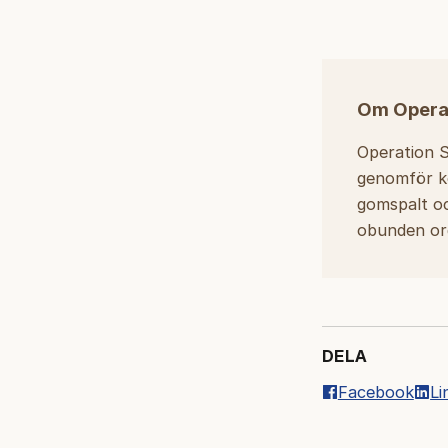
Om Operat
Operation S
genomför ko
gomspalt och
obunden or
DELA
Facebook
Li