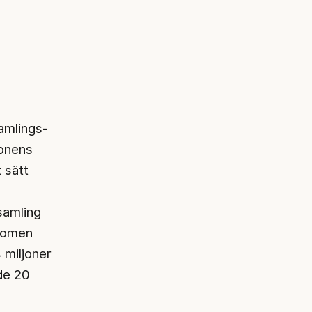
amlings-
ionens
 sätt
samling
domen
 miljoner
de 20