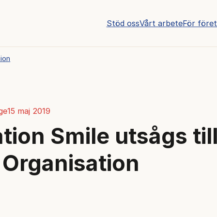
Stöd oss
Vårt arbete
För före
tion
ge
15 maj 2019
tion Smile utsågs til
 Organisation