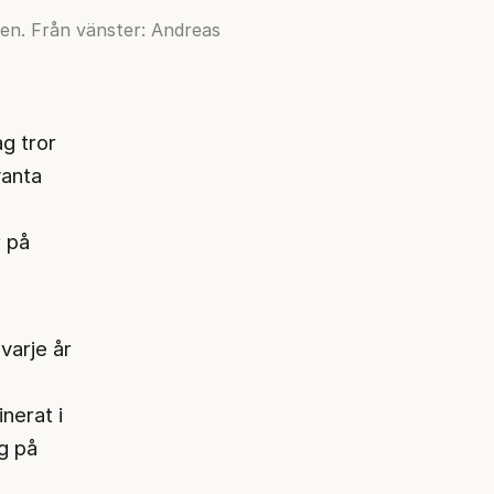
sen. Från vänster: Andreas
ag tror
vanta
 på
varje år
nerat i
g på