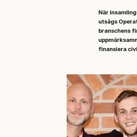
När insamling
utsågs Operati
branschens fin
uppmärksammar
finansiera civ