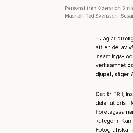
Personal från Operation Smile
Magnell, Ted Svensson, Susann
– Jag är otroli
att en del av v
insamlings- oc
verksamhet oc
djupet, säger
Det är FRII, i
delar ut pris i
Företagssamarb
kategorin Kam
Fotografiska i