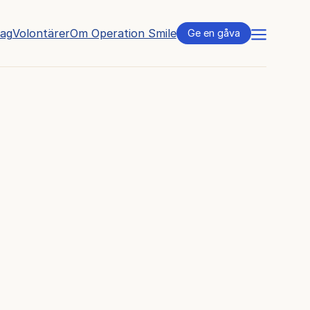
tag
Volontärer
Om Operation Smile
Meny
Ge en gåva
l