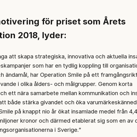
otivering för priset som Årets
ion 2018, lyder:
a att skapa strategiska, innovativa och aktuella ins
kampanjer som har en tydlig koppling till organisat
 ändamål, har Operation Smile på ett framgångsrikt
 givande i olika ålders- och målgrupper. Genom korta
och ett nära samarbete mellan kommunikation och in
att både stärka givandet och öka varumärkeskänne
Smile på knappt nio år ökat insamlade medel från 4,4
5 miljoner kronor och därmed etablerat sig som en av 
ingsorganisationerna i Sverige.”