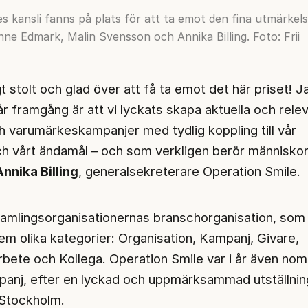
s kansli fanns på plats för att ta emot den fina utmärkel
e Edmark, Malin Svensson och Annika Billing. Foto: Frii
gt stolt och glad över att få ta emot det här priset! J
år framgång är att vi lyckats skapa aktuella och rele
h varumärkeskampanjer med tydlig koppling till vår
h vårt ändamål – och som verkligen berör människor
Annika Billing
, generalsekreterare Operation Smile.
nsamlingsorganisationernas branschorganisation, som 
 fem olika kategorier: Organisation, Kampanj, Givare,
ete och Kollega. Operation Smile var i år även nomi
panj, efter en lyckad och uppmärksammad utställnin
 Stockholm.