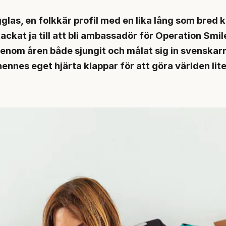
glas, en folkkär profil med en lika lång som bred ka
ackat ja till att bli ambassadör för Operation Smil
genom åren både sjungit och målat sig in svenskar
hennes eget hjärta klappar för att göra världen lite