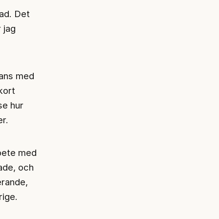
lad. Det
 jag
mans med
kort
se hur
r.
rbete med
rade, och
erande,
rige.