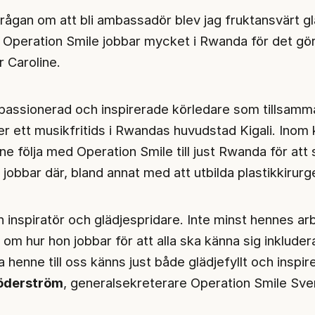
 frågan om att bli ambassadör blev jag fruktansvärt g
tt Operation Smile jobbar mycket i Rwanda för det gör
r Caroline.
 passionerad och inspirerade körledare som tillsam
er ett musikfritids i Rwandas huvudstad Kigali. Inom 
e följa med Operation Smile till just Rwanda för att 
jobbar där, bland annat med att utbilda plastikkirurge
en inspiratör och glädjespridare. Inte minst hennes a
 om hur hon jobbar för att alla ska känna sig inklude
 henne till oss känns just både glädjefyllt och inspir
öderström
, generalsekreterare Operation Smile Sve