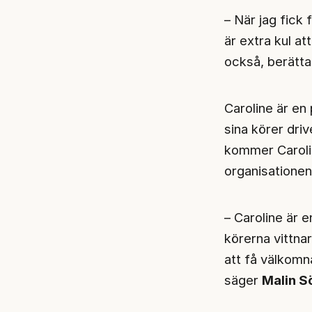
– När jag fick
är extra kul a
också, berätta
Caroline är en
sina körer driv
kommer Carolin
organisationen 
– Caroline är 
körerna vittnar
att få välkomna
säger
Malin S