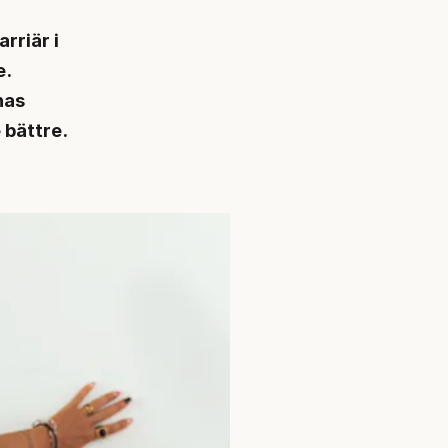
rriär i
e.
nas
 bättre.