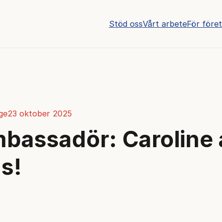
Stöd oss
Vårt arbete
För före
ge
23 oktober 2025
bassadör: Caroline 
s!