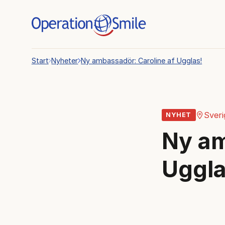
Start
Nyheter
Ny ambassadör: Caroline af Ugglas!
Sveri
NYHET
Ny am
Uggla