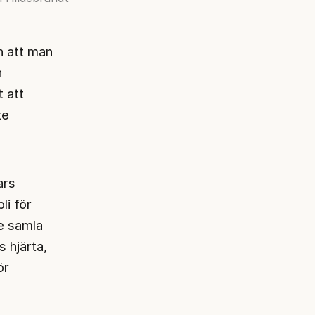
h att man
n
t att
te
ars
li för
de samla
s hjärta,
ör