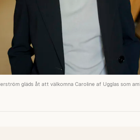
erström gläds åt att välkomna Caroline af Ugglas som am