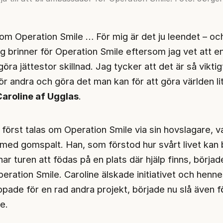
om Operation Smile … För mig är det ju leendet – oc
ag brinner för Operation Smile eftersom jag vet att e
öra jättestor skillnad. Jag tycker att det är så viktig
ör andra och göra det man kan för att göra världen li
aroline af Ugglas
.
 först talas om Operation Smile via sin hovslagare, v
med gomspalt. Han, som förstod hur svårt livet kan b
ar turen att födas på en plats där hjälp finns, börja
Operation Smile. Caroline älskade initiativet och henne
pade för en rad andra projekt, började nu slå även f
e.