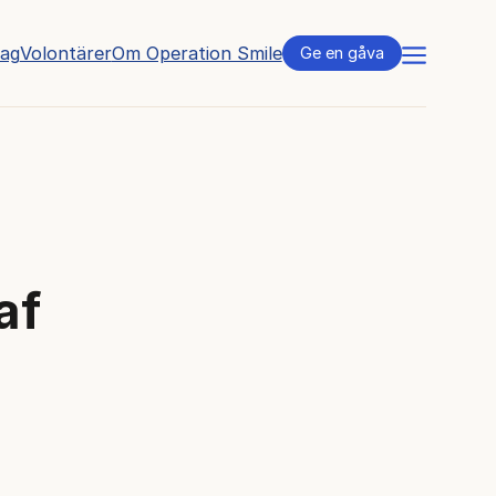
tag
Volontärer
Om Operation Smile
Meny
Ge en gåva
af