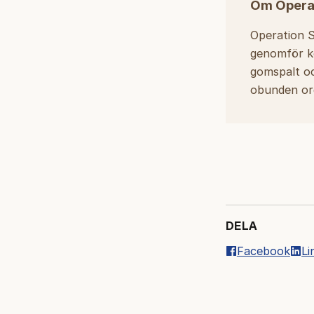
Om Operat
Operation S
genomför ko
gomspalt och
obunden or
DELA
Facebook
Li