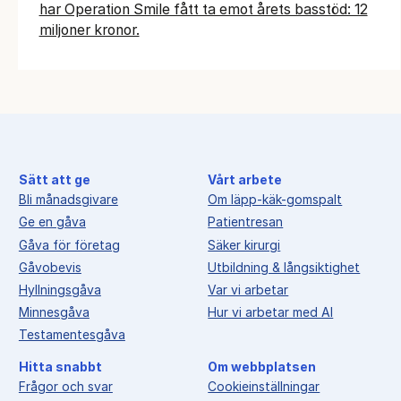
har Operation Smile fått ta emot årets basstöd: 12
miljoner kronor.
Sätt att ge
Vårt arbete
Bli månadsgivare
Om läpp-käk-gomspalt
Ge en gåva
Patientresan
Gåva för företag
Säker kirurgi
Gåvobevis
Utbildning & långsiktighet
Hyllningsgåva
Var vi arbetar
Minnesgåva
Hur vi arbetar med AI
Testamentesgåva
Hitta snabbt
Om webbplatsen
Frågor och svar
Cookieinställningar