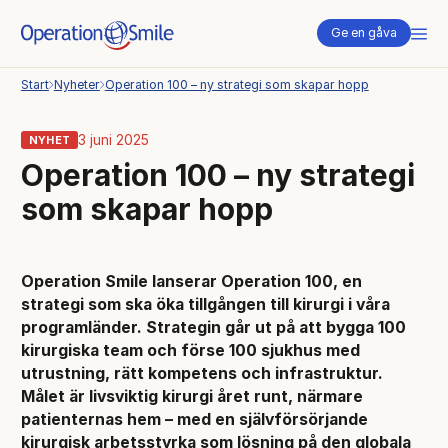
Me
Ge en gåva
Start
Nyheter
Operation 100 – ny strategi som skapar hopp
3 juni 2025
NYHET
Operation 100 – ny strategi
som skapar hopp
Operation Smile lanserar Operation 100, en
strategi som ska öka tillgången till kirurgi i våra
programländer. Strategin går ut på att bygga 100
kirurgiska team och förse 100 sjukhus med
utrustning, rätt kompetens och infrastruktur.
Målet är livsviktig kirurgi året runt, närmare
patienternas hem – med en självförsörjande
kirurgisk arbetsstyrka som lösning på den globala