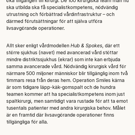
öka tillgången till kirurgi. De 100 kirurgiska team man nu
ska utbilda ska få specialistkompetens, nödvändig
utrustning och förbättrad vårdinfrastruktur – och
därmed förutsättningar för att själva utföra
livsavgörande operationer.
Allt sker enligt vårdmodellen
Hub & Spokes
, där ett
större sjukhus (navet) med avancerad vård stöttar
mindre distriktssjukhus (ekrar) som inte kan erbjuda
samma avancerade vård. Nödvändig kirurgisk vård för
närmare 500 miljoner människor blir tillgänglig inom två
timmars resa från deras hem. Operation Smiles kärna
är som tidigare läpp-käk-gomspalt och de hundra
teamen kommer att ha specialistkompetens inom just
spaltkirurgi, men samtidigt vara rustade för att ta emot
tusentals patienter med andra kirurgiska behov. Målet
är en framtid där livsavgörande operationer finns
tillgängliga för alla.