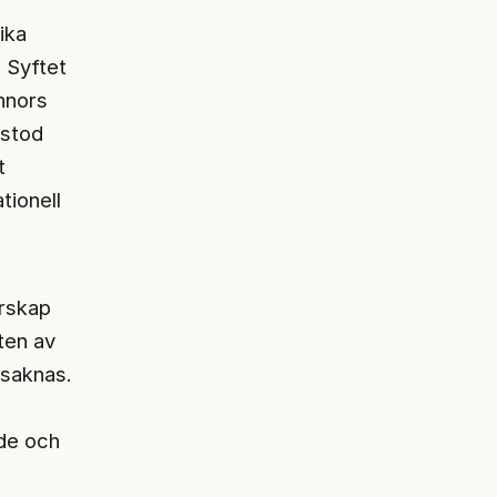
ika
. Syftet
nnors
 stod
t
tionell
orskap
ten av
 saknas.
de och