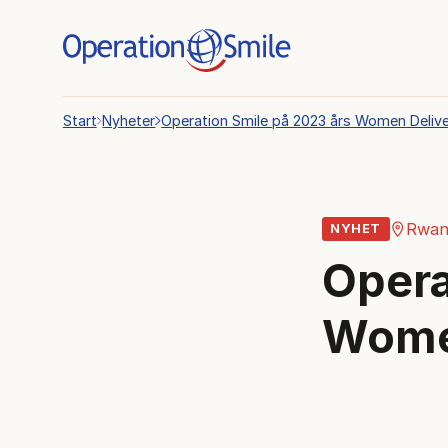
Start
Nyheter
Operation Smile på 2023 års Women Deliv
Rwan
NYHET
Opera
Wome