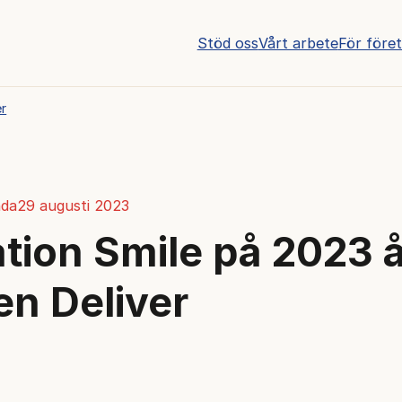
Stöd oss
Vårt arbete
För före
er
da
29 augusti 2023
tion Smile på 2023 
n Deliver