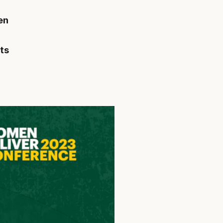
en
ts