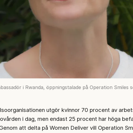
bassadör i Rwanda, öppningstalade på Operation Smiles
älsoorganisationen utgör kvinnor 70 procent av arbe
lsovården i dag, men endast 25 procent har höga befa
Genom att delta på Women Deliver vill Operation Sm