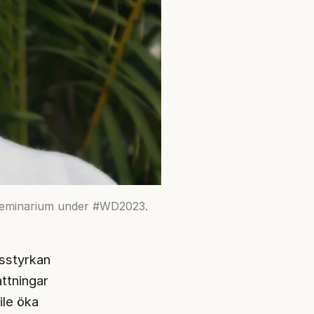
 seminarium under #WD2023.
tsstyrkan
ttningar
ile öka