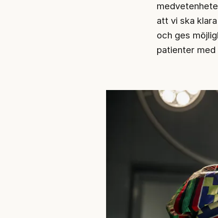
medvetenheten 
att vi ska klar
och ges möjligh
patienter med 