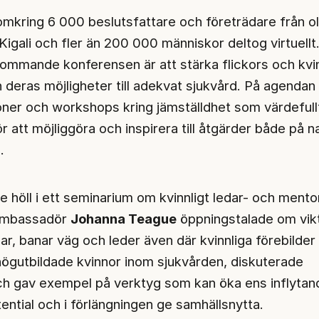
omkring 6 000 beslutsfattare och företrädare från ol
Kigali och fler än 200 000 människor deltog virtuellt
ommande konferensen är att stärka flickors och kvi
h deras möjligheter till adekvat sjukvård. På agendan
oner och workshops kring jämställdhet som värdefull
 att möjliggöra och inspirera till åtgärder både på na
.
e höll i ett seminarium om kvinnligt ledar- och ment
 ambassadör
Johanna Teague
öppningstalade om vik
ar, banar väg och leder även där kvinnliga förebilder
högutbildade kvinnor inom sjukvården, diskuterade
h gav exempel på verktyg som kan öka ens inflytan
ential och i förlängningen ge samhällsnytta.