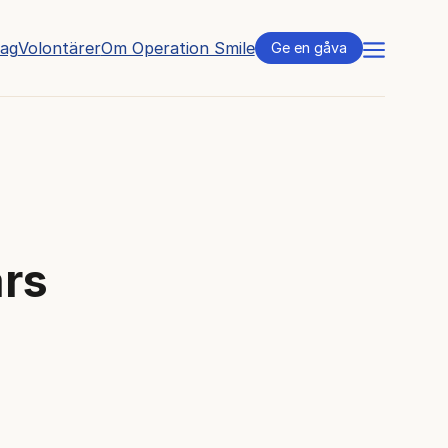
tag
Volontärer
Om Operation Smile
Meny
Ge en gåva
års