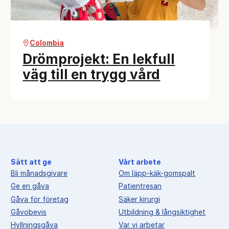
Colombia
Drömprojekt: En lekfull
väg till en trygg vård
Sätt att ge
Vårt arbete
Bli månadsgivare
Om läpp-käk-gomspalt
Ge en gåva
Patientresan
Gåva för företag
Säker kirurgi
Gåvobevis
Utbildning & långsiktighet
Hyllningsgåva
Var vi arbetar