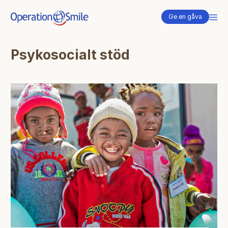
Me
Ge en gåva
Psykosocialt stöd