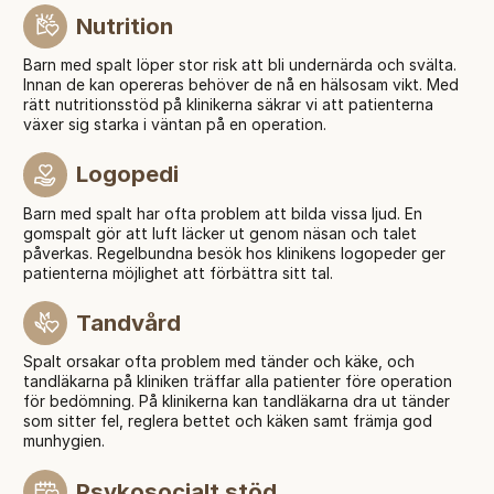
Nutrition
Barn med spalt löper stor risk att bli undernärda och svälta.
Innan de kan opereras behöver de nå en hälsosam vikt. Med
rätt nutritionsstöd på klinikerna säkrar vi att patienterna
växer sig starka i väntan på en operation.
Logopedi
Barn med spalt har ofta problem att bilda vissa ljud. En
gomspalt gör att luft läcker ut genom näsan och talet
påverkas. Regelbundna besök hos klinikens logopeder ger
patienterna möjlighet att förbättra sitt tal.
Tandvård
Spalt orsakar ofta problem med tänder och käke, och
tandläkarna på kliniken träffar alla patienter före operation
för bedömning. På klinikerna kan tandläkarna dra ut tänder
som sitter fel, reglera bettet och käken samt främja god
munhygien.
Psykosocialt stöd