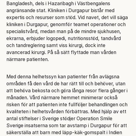
Bangladesh, dels i Hazaribagh i Västbengalens
angränsande stat. Kliniken i Durgapur bistår med
expertis och resurser som stöd. Vid navet, det vill säga
kliniken i Durgapur, genomför teamet operationer och
specialistvård, medan man på de mindre sjukhusen,
ekrarna, erbjuder logopedi, nutritionsstöd, tandvård
och tandreglering samt viss kirurgi, dock inte
avancerad kirurgi. På så sätt flyttade man vården
närmare patienten.
Med denna helhetssyn kan patienter från avlägsna
områden få den vård de har rätt till och behöver, utan
att behöva bekosta och göra långa resor flera gånger i
månaden. Vård närmare hemmet minimerar också
risken för att patienten inte fullföljer behandlingen och
kvaliteten i helhetsvården förbättras. Med hjälp av ett
antal stiftelser i Sverige stödjer Operation Smile
Sverige insatserna som tar avstamp i Durgapur för att
säkerställa att barn med läpp-käk-gomspalt i Indien