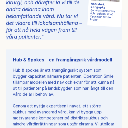
kirurgi, och därefter la vi till de
Abhishek
Sengupta
andra delarna inom
generalsekreterare
och regional chef,
Operation Smile
helomfattande vård. Nu tar vi
Indien
det vidare till lokalsamhällena –
för att nå hela vägen fram till
våra patienter.
Hub & Spokes – en framgångsrik vårdmodell
Hub & spokes är ett framgångsrikt system som
bygger kapacitet närmare patienten. Operation Smile
tillämpar modellen med nav och ekrar för att kunna nå
ut till patienter på landsbygden som har långt till den
vård de är i behov av.
Genom att nyttja expertisen i navet, ett större
sjukhus med avancerad vård, kan vi bygga upp
motsvarande kompetenser på distriktssjukhus och
mindre vårdinrättningar som utgör ekrarna. Vi utbildar