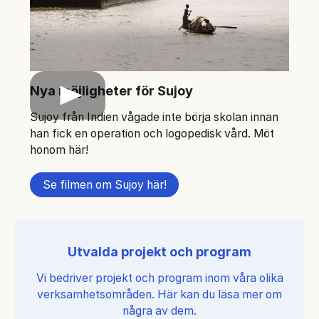
Nya möjligheter för Sujoy
Play
Sujoy från Indien vågade inte börja skolan innan
han fick en operation och logopedisk vård. Möt
honom här!
Se filmen om Sujoy här!
Utvalda projekt och program
Vi bedriver projekt och program inom våra olika
verksamhetsområden. Här kan du läsa mer om
några av dem.