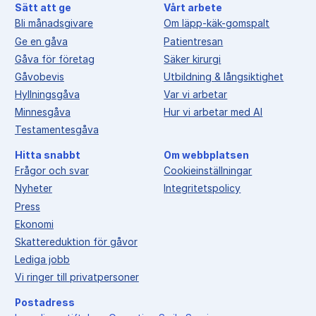
Sätt att ge
Vårt arbete
Bli månadsgivare
Om läpp-käk-gomspalt
Ge en gåva
Patientresan
Gåva för företag
Säker kirurgi
Gåvobevis
Utbildning & långsiktighet
Hyllningsgåva
Var vi arbetar
Minnesgåva
Hur vi arbetar med AI
Testamentesgåva
Hitta snabbt
Om webbplatsen
Frågor och svar
Cookieinställningar
Nyheter
Integritetspolicy
Press
Ekonomi
Skattereduktion för gåvor
Lediga jobb
Vi ringer till privatpersoner
Postadress