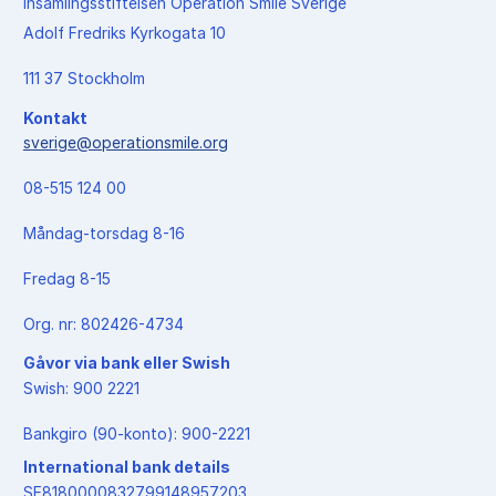
Insamlingsstiftelsen Operation Smile Sverige
Adolf Fredriks Kyrkogata 10
111 37 Stockholm
Kontakt
sverige@operationsmile.org
08-515 124 00
Måndag-torsdag 8-16
Fredag 8-15
Org. nr: 802426-4734
Gåvor via bank eller Swish
Swish: 900 2221
Bankgiro (90-konto): 900-2221
International bank details
SE8180000832799148957203