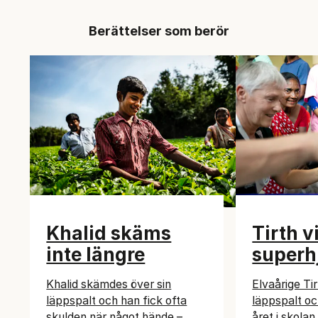
Berättelser som berör
Khalid skäms
Tirth vi
inte längre
superh
Khalid skämdes över sin
Elvaårige Ti
läppspalt och han fick ofta
läppspalt oc
skulden när något hände –
året i skola