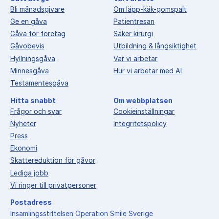
Bli månadsgivare
Om läpp-käk-gomspalt
Ge en gåva
Patientresan
Gåva för företag
Säker kirurgi
Gåvobevis
Utbildning & långsiktighet
Hyllningsgåva
Var vi arbetar
Minnesgåva
Hur vi arbetar med AI
Testamentesgåva
Hitta snabbt
Om webbplatsen
Frågor och svar
Cookieinställningar
Nyheter
Integritetspolicy
Press
Ekonomi
Skattereduktion för gåvor
Lediga jobb
Vi ringer till privatpersoner
Postadress
Insamlingsstiftelsen Operation Smile Sverige