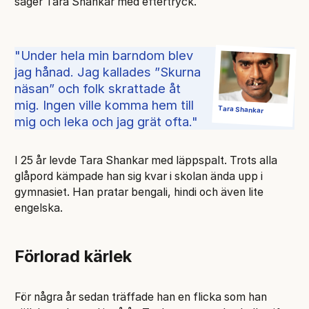
säger Tara Shankar med eftertryck.
Under hela min barndom blev
jag hånad. Jag kallades ”Skurna
näsan” och folk skrattade åt
mig. Ingen ville komma hem till
Tara Shankar
mig och leka och jag grät ofta.
I 25 år levde Tara Shankar med läppspalt. Trots alla
glåpord kämpade han sig kvar i skolan ända upp i
gymnasiet. Han pratar bengali, hindi och även lite
engelska.
Förlorad kärlek
För några år sedan träffade han en flicka som han