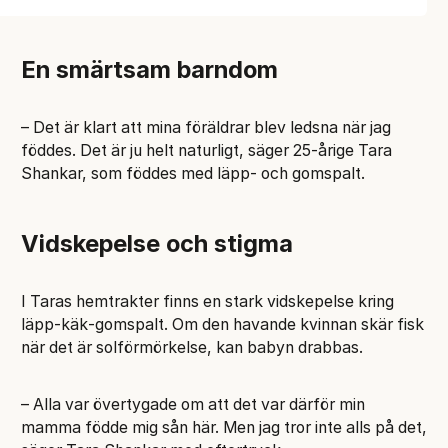
En smärtsam barndom
– Det är klart att mina föräldrar blev ledsna när jag
föddes. Det är ju helt naturligt, säger 25‑årige Tara
Shankar, som föddes med läpp‑ och gomspalt.
Vidskepelse och stigma
I Taras hemtrakter finns en stark vidskepelse kring
läpp‑k­äk‑gomspalt. Om den havande kvinnan skär fisk
när det är solförmörkelse, kan babyn drabbas.
– Alla var övertygade om att det var därför min
mamma födde mig sån här. Men jag tror inte alls på det,