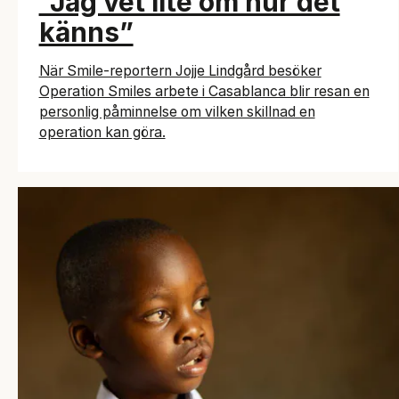
”Jag vet lite om hur det
känns”
När Smile-reportern Jojje Lindgård besöker
Operation Smiles arbete i Casablanca blir resan en
personlig påminnelse om vilken skillnad en
operation kan göra.