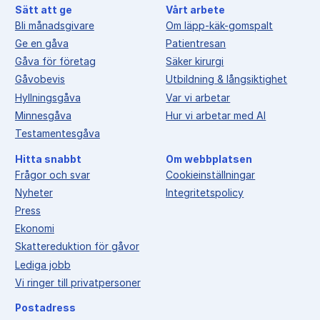
Sätt att ge
Vårt arbete
Bli månadsgivare
Om läpp-käk-gomspalt
Ge en gåva
Patientresan
Gåva för företag
Säker kirurgi
Gåvobevis
Utbildning & långsiktighet
Hyllningsgåva
Var vi arbetar
Minnesgåva
Hur vi arbetar med AI
Testamentesgåva
Hitta snabbt
Om webbplatsen
Frågor och svar
Cookieinställningar
Nyheter
Integritetspolicy
Press
Ekonomi
Skattereduktion för gåvor
Lediga jobb
Vi ringer till privatpersoner
Postadress