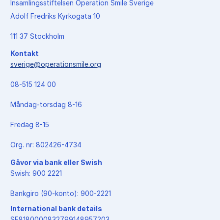
Insamlingsstiftelsen Operation Smile Sverige
Adolf Fredriks Kyrkogata 10
111 37 Stockholm
Kontakt
sverige@operationsmile.org
08-515 124 00
Måndag-torsdag 8-16
Fredag 8-15
Org. nr: 802426-4734
Gåvor via bank eller Swish
Swish: 900 2221
Bankgiro (90-konto): 900-2221
International bank details
SE8180000832799148957203