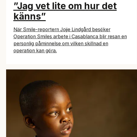
”Jag vet lite om hur det
känns”
När Smile-reportern Jojje Lindgård besöker
Operation Smiles arbete i Casablanca blir resan en
personlig påminnelse om vilken skillnad en
operation kan göra.