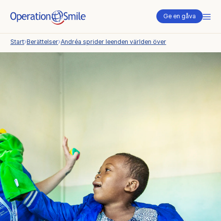
Me
Ge en gåva
Start
Berättelser
Andréa sprider leenden världen över