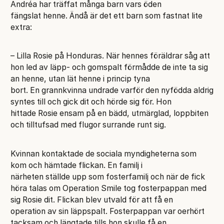
Andréa har träffat många barn vars öden
fängslat henne. Ändå är det ett barn som fastnat lite
extra:
– Lilla Rosie på Honduras. När hennes föräldrar såg att
hon led av läpp- och gomspalt förmådde de inte ta sig
an henne, utan lät henne i princip tyna
bort. En grannkvinna undrade varför den nyfödda aldrig
syntes till och gick dit och hörde sig för. Hon
hittade Rosie ensam på en bädd, utmärglad, loppbiten
och tilltufsad med flugor surrande runt sig.
Kvinnan kontaktade de sociala myndigheterna som
kom och hämtade flickan. En familj i
närheten ställde upp som fosterfamilj och när de fick
höra talas om Operation Smile tog fosterpappan med
sig Rosie dit. Flickan blev utvald för att få en
operation av sin läppspalt. Fosterpappan var oerhört
tacksam och längtade tills hon skulle få en