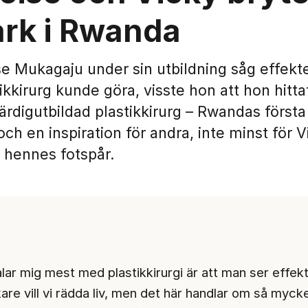
rk i Rwanda
se Mukagaju under sin utbildning såg effekt
kkirurg kunde göra, visste hon att hon hittat 
ärdigutbildad plastikkirurg – Rwandas första
 och en inspiration för andra, inte minst för V
 hennes fotspår.
alar mig mest med plastikkirurgi är att man ser effek
are vill vi rädda liv, men det här handlar om så myck