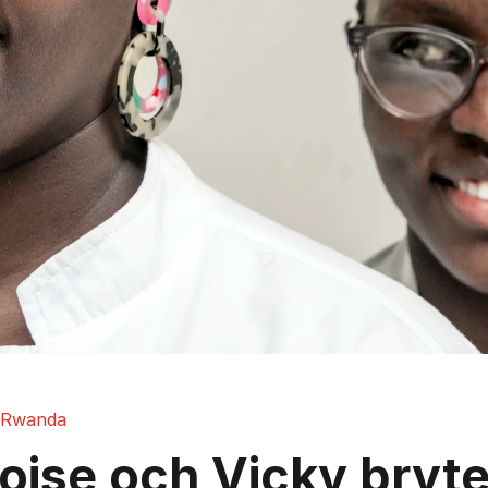
Rwanda
oise och Vicky bryte