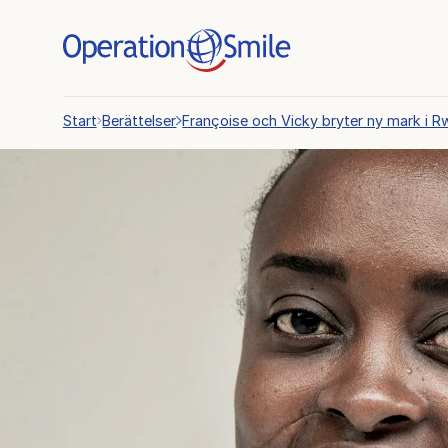
Start
Berättelser
Françoise och Vicky bryter ny mark i 