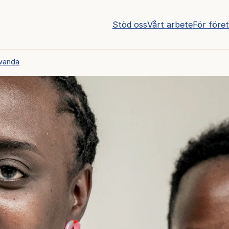
Stöd oss
Vårt arbete
För före
Rwanda