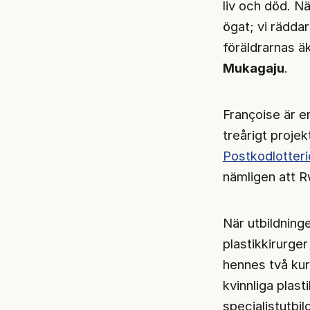
liv och död. Nä
ögat; vi rädda
föräldrarnas ä
Mukagaju
.
Françoise är en
treårigt proje
Postkodlotteri
nämligen att Rw
När utbildning
plastikkirurge
hennes två kur
kvinnliga plast
specialistutbi