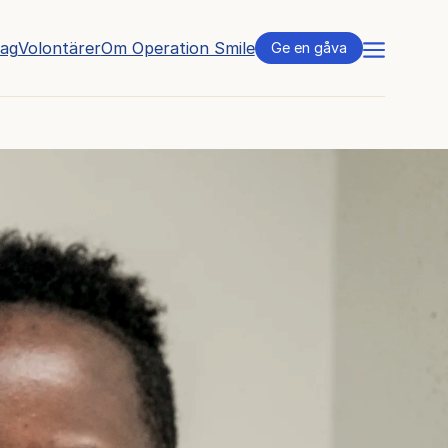
tag
Volontärer
Om Operation Smile
Meny
Ge en gåva