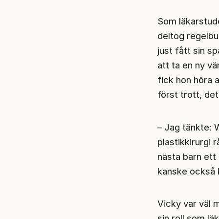
Som läkarstude
deltog regelbu
just fått sin s
att ta en ny v
fick hon höra a
först trott, de
– Jag tänkte: 
plastikkirurgi 
nästa barn ett 
kanske också k
Vicky var väl 
sin roll som lä