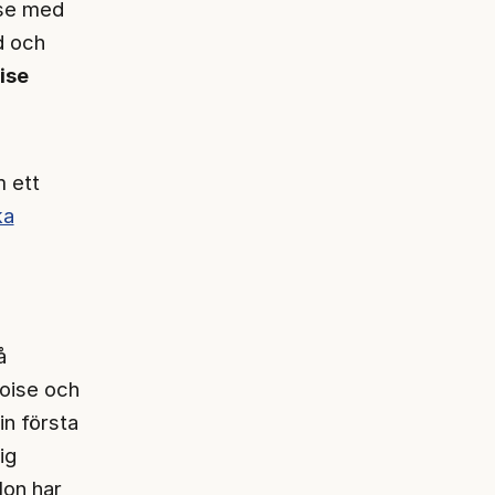
 se med
d och
ise
m ett
ka
å
çoise och
n första
ig
Hon har