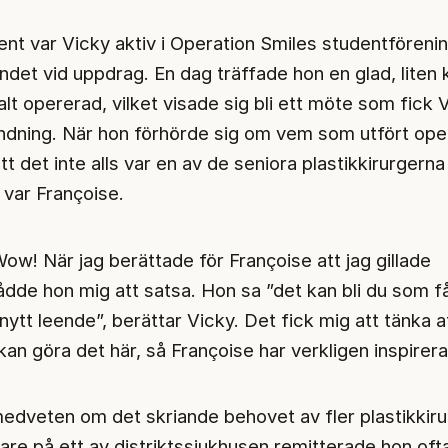
nt var Vicky aktiv i Operation Smiles studentföreni
ndet vid uppdrag. En dag träffade hon en glad, liten 
palt opererad, vilket visade sig bli ett möte som fick V
ändning. När hon förhörde sig om vem som utfört ope
tt det inte alls var en av de seniora plastikkirurgern
t var Françoise.
Wow! När jag berättade för Françoise att jag gillade
rådde hon mig att satsa. Hon sa ”det kan bli du som f
nytt leende”, berättar Vicky. Det fick mig att tänka a
an göra det här, så Françoise har verkligen inspirera
medveten om det skriande behovet av fler plastikkirur
kare på ett av distriktssjukhusen remitterade hon oft