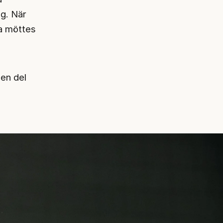
ng. När
ta möttes
 en del