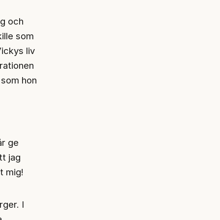
ng och
kille som
ickys liv
rationen
a som hon
år ge
tt jag
t mig!
ger. I
a