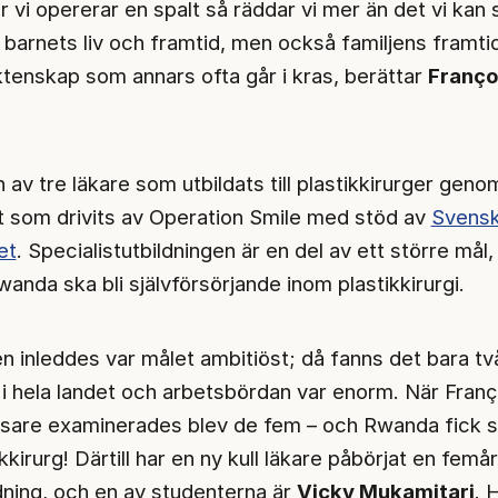
r vi opererar en spalt så räddar vi mer än det vi kan
r barnets liv och framtid, men också familjens framti
ktenskap som annars ofta går i kras, berättar
Franço
 av tre läkare som utbildats till plastikkirurger geno
kt som drivits av Operation Smile med stöd av
Svens
et
. Specialistutbildningen är en del av ett större mål,
anda ska bli självförsörjande inom plastikkirurgi.
en inleddes var målet ambitiöst; då fanns det bara tv
r i hela landet och arbetsbördan var enorm. När Fran
sare examinerades blev de fem – och Rwanda fick si
ikkirurg! Därtill har en ny kull läkare påbörjat en femår
ldning, och en av studenterna är
Vicky Mukamitari
. 