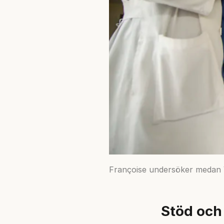
Françoise undersöker medan V
Stöd oc