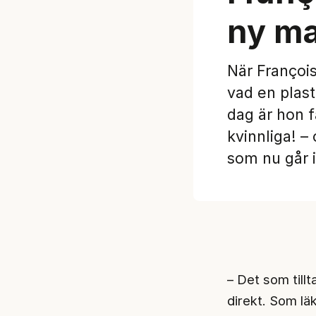
ny ma
När Françoi
vad en plasti
dag är hon f
kvinnliga! –
som nu går i
– Det som tillt
direkt. Som läk