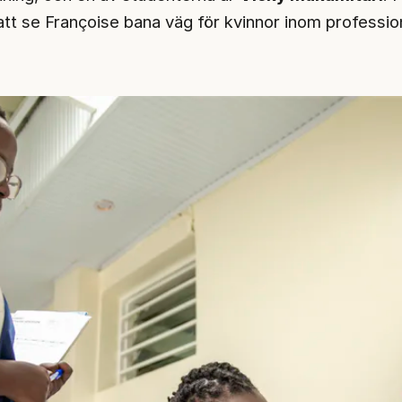
 att se Françoise bana väg för kvinnor inom professio