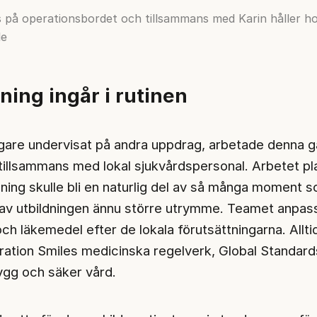
lats på operationsbordet och tillsammans med Karin håller
le
ing ingår i rutinen
igare undervisat på andra uppdrag, arbetade denna 
tillsammans med lokal sjukvårdspersonal. Arbetet p
sning skulle bli en naturlig del av så många moment 
 gav utbildningen ännu större utrymme. Teamet anpa
och läkemedel efter de lokala förutsättningarna. Allti
ation Smiles medicinska regelverk, Global Standar
rygg och säker vård.