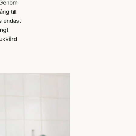
. Genom
ång till
ns endast
ångt
jukvård