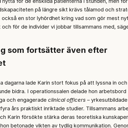
tid nytta för de enskilda patienterna i stunden, men för
dskapaciteten på längre sikt krävs tålamod och strat
också en stor lyhördhet kring vad som gör mest nytt
 och för de individer vi jobbar tillsammans med, säge
g som fortsätter även efter
et
a dagarna lade Karin stort fokus på att lyssna in och
unde bidra. I operationssalen delade hon arbetsbord
iga och engagerade
clinical officers
– yrkesutbildade
 fyra års praktiskt inriktade studier. Tillsammans ar
 och Karin försökte stärka deras teoretiska kunskape
hon betonade vikten av tydlig kommunikation. Geno