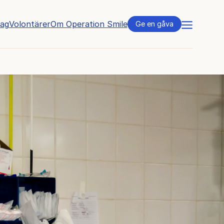
tag
Volontärer
Om Operation Smile
Meny
Ge en gåva