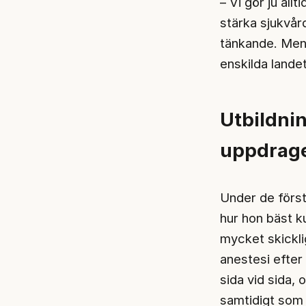
– Vi gör ju all
stärka sjukvår
tänkande. Men 
enskilda landet
Utbildnin
uppdrag
Under de först
hur hon bäst k
mycket skickl
anestesi efter
sida vid sida,
samtidigt som 