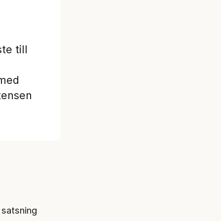
e till
 med
etensen
 satsning