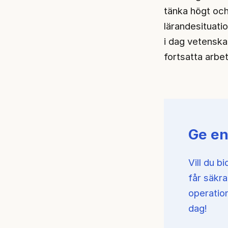
tänka högt och
lärandesituati
i dag vetenska
fortsatta arbet
Ge en
Vill du bi
får säkr
operatio
dag!