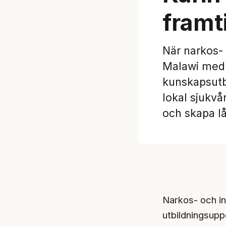
framt
När narkos- 
Malawi med 
kunskapsutb
lokal sjukvå
och skapa lå
Narkos- och i
utbildningsupp