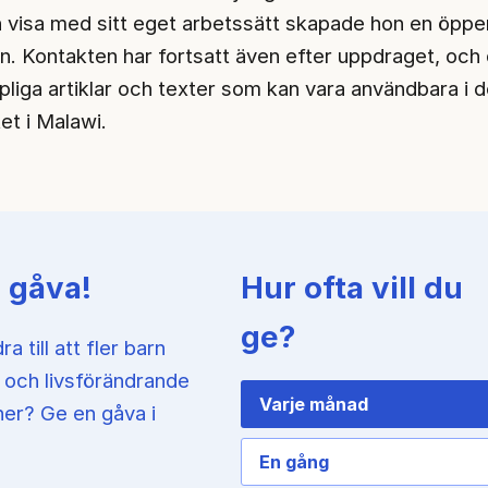
 visa med sitt eget arbetssätt skapade hon en öppe
on. Kontakten har fortsatt även efter uppdraget, och 
pliga artiklar och texter som kan vara användbara i d
et i Malawi.
 gåva!
Hur ofta vill du
ge?
dra till att fler barn
a och livsförändrande
Varje månad
ner? Ge en gåva i
En gång