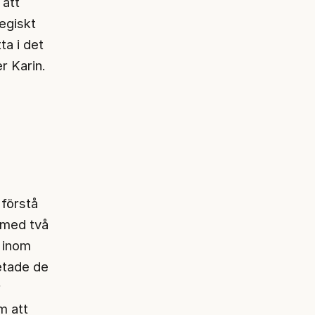
 att
egiskt
a i det
r Karin.
 förstå
 med två
 inom
betade de
r
m att