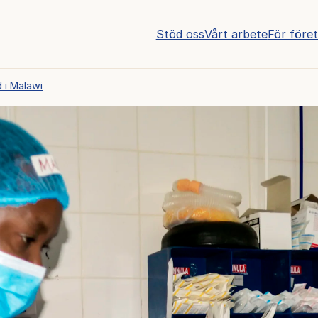
Stöd oss
Vårt arbete
För före
 i Malawi