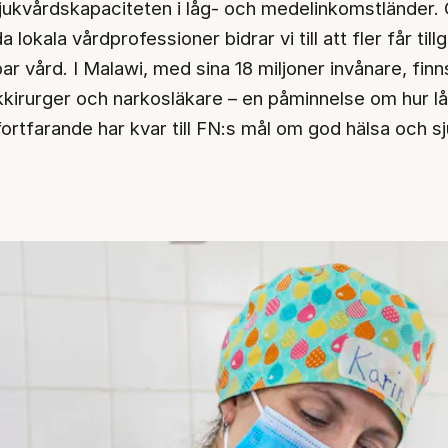
sjukvårdskapaciteten i låg- och medelinkomstländer
a lokala vårdprofessioner bidrar vi till att fler får tillg
ar vård. I Malawi, med sina 18 miljoner invånare, fin
tikkirurger och narkosläkare – en påminnelse om hur l
ortfarande har kvar till FN:s mål om god hälsa och s