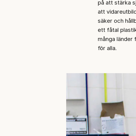
på att stärka 
att vidareutbild
säker och hållb
ett fåtal plas
många länder f
för alla.