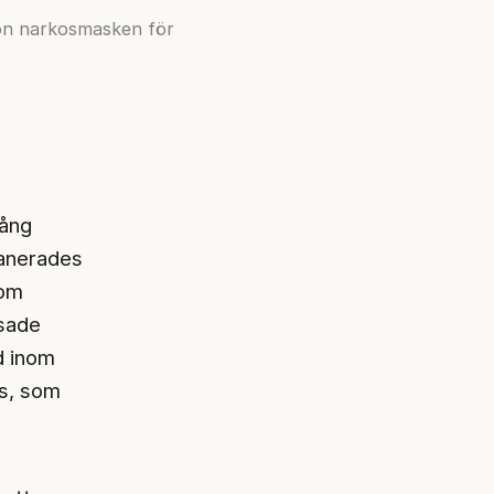
 hon narkosmasken för
gång
lanerades
som
ssade
d inom
ds, som