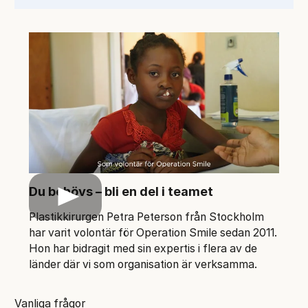
Du behövs – bli en del i teamet
Play
Plastikkirurgen Petra Peterson från Stockholm
har varit volontär för Operation Smile sedan 2011.
Hon har bidragit med sin expertis i flera av de
länder där vi som organisation är verksamma.
Vanliga frågor