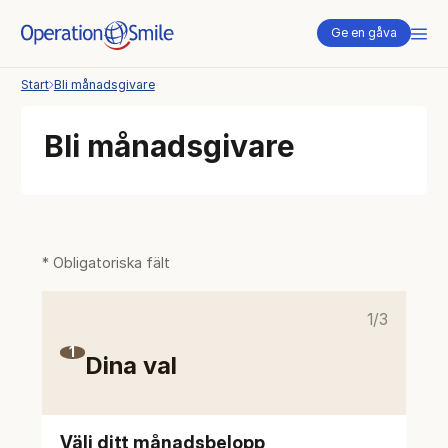
Me
Ge en gåva
Start
Bli månadsgivare
Bli månadsgivare
* Obligatoriska fält
1/3
1
Dina val
Välj ditt månadsbelopp