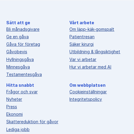
Sätt att ge
Vårt arbete
Bli månadsgivare
Om läpp-käk-gomspalt
Ge en gåva
Patientresan
Gåva för företag
Säker kirurgi
Gåvobevis
Utbildning & långsiktighet
Hyllningsgåva
Var vi arbetar
Minnesgåva
Hur vi arbetar med AI
Testamentesgåva
Hitta snabbt
Om webbplatsen
Frågor och svar
Cookieinställningar
Nyheter
Integritetspolicy
Press
Ekonomi
Skattereduktion för gåvor
Lediga jobb