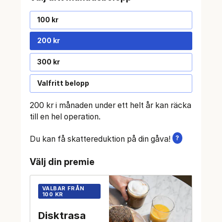
100 kr
200 kr
300 kr
Valfritt belopp
200 kr i månaden under ett helt år kan räcka
till en hel operation.
Läs mer
Du kan få skattereduktion på din gåva!
Välj din premie
VALBAR FRÅN
100 KR
Disktrasa