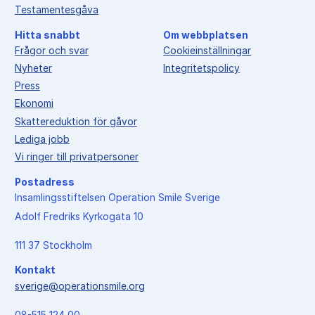
Testamentesgåva
Hitta snabbt
Om webbplatsen
Frågor och svar
Cookieinställningar
Nyheter
Integritetspolicy
Press
Ekonomi
Skattereduktion för gåvor
Lediga jobb
Vi ringer till privatpersoner
Postadress
Insamlingsstiftelsen Operation Smile Sverige
Adolf Fredriks Kyrkogata 10
111 37 Stockholm
Kontakt
sverige@operationsmile.org
08-515 124 00