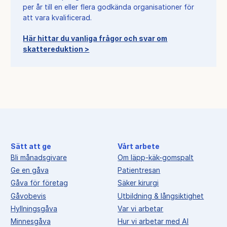
per år till en eller flera godkända organisationer för
att vara kvalificerad.
Här hittar du vanliga frågor och svar om
skattereduktion >
Sätt att ge
Vårt arbete
Bli månadsgivare
Om läpp-käk-gomspalt
Ge en gåva
Patientresan
Gåva för företag
Säker kirurgi
Gåvobevis
Utbildning & långsiktighet
Hyllningsgåva
Var vi arbetar
Minnesgåva
Hur vi arbetar med AI