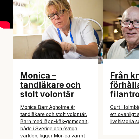
Monica –
Från k
tandläkare och
förhåll
stolt volontär
filantr
Monica Barr Agholme är
Curt Holmbä
tandläkare och stolt volontär.
ett ovanligt 
Barn med läpp-käk-gomspalt,
livshistoria 
både i Sverige och övriga
världen, ligger Monica varmt