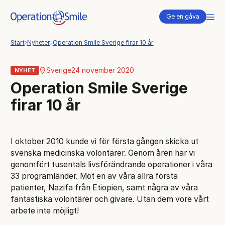
Me
Ge en gåva
Start
Nyheter
Operation Smile Sverige firar 10 år
Sverige
24 november 2020
NYHET
Operation Smile Sverige
firar 10 år
I oktober 2010 kunde vi för första gången skicka ut
svenska medicinska volontärer. Genom åren har vi
genomfört tusentals livsförändrande operationer i våra
33 programländer. Möt en av våra allra första
patienter, Nazifa från Etiopien, samt några av våra
fantastiska volontärer och givare. Utan dem vore vårt
arbete inte möjligt!