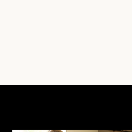
Möt volontärer, patienter och
givare