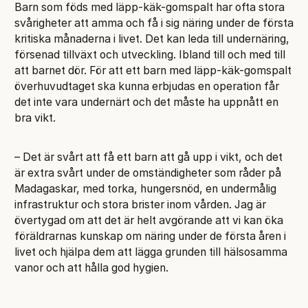
Barn som föds med läpp-käk-gomspalt har ofta stora
svårigheter att amma och få i sig näring under de första
kritiska månaderna i livet. Det kan leda till undernäring,
försenad tillväxt och utveckling. Ibland till och med till
att barnet dör. För att ett barn med läpp-käk-gomspalt
överhuvudtaget ska kunna erbjudas en operation får
det inte vara undernärt och det måste ha uppnått en
bra vikt.
– Det är svårt att få ett barn att gå upp i vikt, och det
är extra svårt under de omständigheter som råder på
Madagaskar, med torka, hungersnöd, en undermålig
infrastruktur och stora brister inom vården. Jag är
övertygad om att det är helt avgörande att vi kan öka
föräldrarnas kunskap om näring under de första åren i
livet och hjälpa dem att lägga grunden till hälsosamma
vanor och att hålla god hygien.