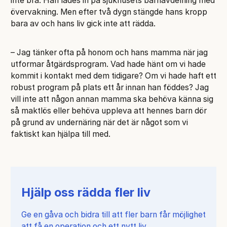
inte bra. Han lades in på sjukhusets barnavdelning med
övervakning. Men efter två dygn stängde hans kropp
bara av och hans liv gick inte att rädda.
– Jag tänker ofta på honom och hans mamma när jag
utformar åtgärdsprogram. Vad hade hänt om vi hade
kommit i kontakt med dem tidigare? Om vi hade haft ett
robust program på plats ett år innan han föddes? Jag
vill inte att någon annan mamma ska behöva känna sig
så maktlös eller behöva uppleva att hennes barn dör
på grund av undernäring när det är något som vi
faktiskt kan hjälpa till med.
Hjälp oss rädda fler liv
Ge en gåva och bidra till att fler barn får möjlighet
att få en operation och ett nytt liv.