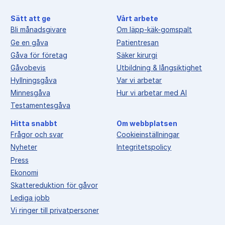
Sätt att ge
Vårt arbete
Bli månadsgivare
Om läpp-käk-gomspalt
Ge en gåva
Patientresan
Gåva för företag
Säker kirurgi
Gåvobevis
Utbildning & långsiktighet
Hyllningsgåva
Var vi arbetar
Minnesgåva
Hur vi arbetar med AI
Testamentesgåva
Hitta snabbt
Om webbplatsen
Frågor och svar
Cookieinställningar
Nyheter
Integritetspolicy
Press
Ekonomi
Skattereduktion för gåvor
Lediga jobb
Vi ringer till privatpersoner