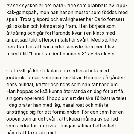
Av sex syskon är det bara Carlo som drabbats av läpp-
käk-gomspalt, men han har en moster som föddes med
spalt. Trots glåpord och svårigheter har Carlo fortsatt
gå i skolan och kämpat sig fram. Han började som
åttaåring och går fortfarande kvar, i en klass med
anpassad takt eftersom talet är svårt. Med stolthet
berättar han att han under senaste terminen blev
utsedd till ”honor student nummer 3” av 35 elever.
Carlo vill gå klart skolan och sedan arbeta med
jordbruk, precis som sina föräldrar. Hemma på gården
finns hundar, katter och höns som han tar hand om.
Han hoppas också kunna återvända en dag för att få
sin gom opererad, i hopp om att det ska förbättra talet.
I dag pratar han med låg, nasal röst och måste
anstränga sig för att forma orden. För den som har en
öppen gom är det svårt att skapa många av de ljud
som andra tar för givna, tungan saknar helt enkelt
något att ta spjärn mot.