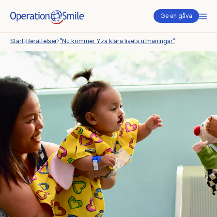
Me
Ge en gåva
Start
Berättelser
”Nu kommer Yza klara livets utmaningar”