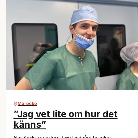
Marocko
”Jag vet lite om hur det
känns”
När Smile-reportern Jojje Lindgård besöker