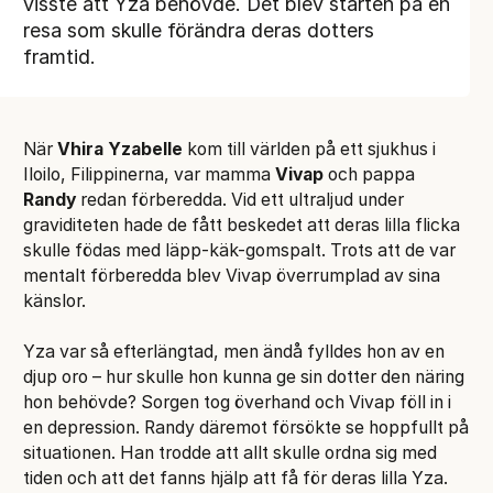
visste att Yza behövde. Det blev starten på en
resa som skulle förändra deras dotters
framtid.
När
Vhira Yzabelle
kom till världen på ett sjukhus i
Iloilo, Filippinerna, var mamma
Vivap
och pappa
Randy
redan förberedda. Vid ett ultraljud under
graviditeten hade de fått beskedet att deras lilla flicka
skulle födas med läpp-käk-gomspalt. Trots att de var
mentalt förberedda blev Vivap överrumplad av sina
känslor.
Yza var så efterlängtad, men ändå fylldes hon av en
djup oro – hur skulle hon kunna ge sin dotter den näring
hon behövde? Sorgen tog överhand och Vivap föll in i
en depression. Randy däremot försökte se hoppfullt på
situationen. Han trodde att allt skulle ordna sig med
tiden och att det fanns hjälp att få för deras lilla Yza.