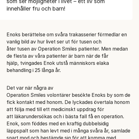
som ser möjligheter i livet – ett liv som
innehåller fru och barn!
Enoks berättelse om svåra trakasserier förmedlar en
vanlig bild av hur livet ser ut för tusen och
åter tusen av Operation Smiles patienter. Men medan
de flesta av våra patienter är barn när de får
hjälp, tvingades Enok utstå människors elaka
behandling i 25 långa år.
Det var när några av
Operation Smiles volontärer besökte Enoks by som de
fick kontakt med honom. De lyckades övertala honom
att följa med till ett medicinskt uppdrag för
att läkarundersökas och i bästa fall få en operation.
Enok, som föddes med en kraftig dubbelsidig
läppspalt som han levt med i många svåra år, samlade
snart mod och bestämde sig för att komma med.