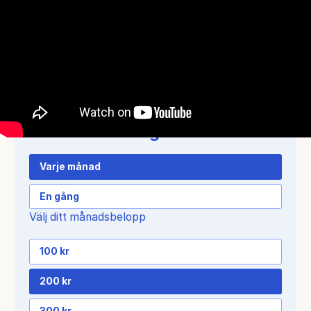
Stöd vårt arbete
I dag saknar 2 av 3 människor på jorden tillgång
till säker kirurgi. Ge en gåva eller bli
månadsgivare och bidra till att fler får den hjälp
de så desperat behöver.
Hur ofta vill du ge?
Varje månad
En gång
Välj ditt månadsbelopp
100 kr
200 kr