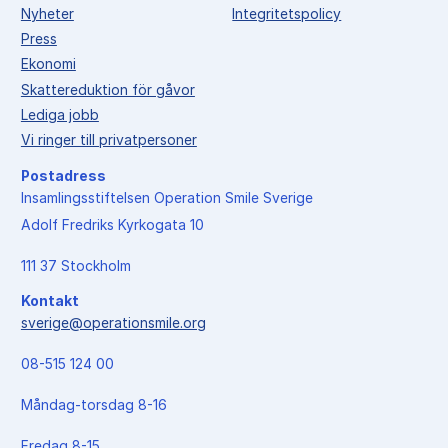
Nyheter
Integritetspolicy
Press
Ekonomi
Skattereduktion för gåvor
Lediga jobb
Vi ringer till privatpersoner
Postadress
Insamlingsstiftelsen Operation Smile Sverige
Adolf Fredriks Kyrkogata 10
111 37 Stockholm
Kontakt
sverige@operationsmile.org
08-515 124 00
Måndag-torsdag 8-16
Fredag 8-15