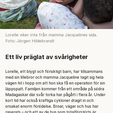
Lorelle viker inte från mamma Jacquelines sida.
Foto: Jörgen Hildebrandt
Ett liv präglat av svårigheter
Lorelle, ett blygt och försiktigt barn, har tillsammans
med sin lillebror och mamma Jacqueline tagit sig hela
vägen hit i hopp om att hon ska få en operation för sin
läppspalt. Familjen kommer från ett område på södra
Madagaskar där svår torka har pågått i flera år. Under
kort tid har också kraftiga cykloner dragit in och
orsakat enorm förödelse. Broar, vägar och hus har
raserats – och ett av de hus som totalförstörts är