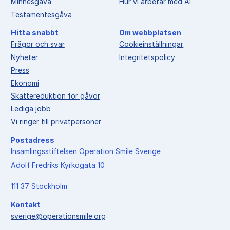
Minnesgåva
Hur vi arbetar med AI
Testamentesgåva
Hitta snabbt
Om webbplatsen
Frågor och svar
Cookieinställningar
Nyheter
Integritetspolicy
Press
Ekonomi
Skattereduktion för gåvor
Lediga jobb
Vi ringer till privatpersoner
Postadress
Insamlingsstiftelsen Operation Smile Sverige
Adolf Fredriks Kyrkogata 10
111 37 Stockholm
Kontakt
sverige@operationsmile.org