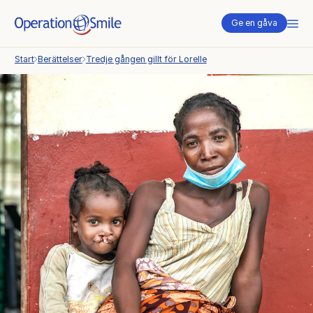
Me
Ge en gåva
Start
Berättelser
Tredje gången gillt för Lorelle