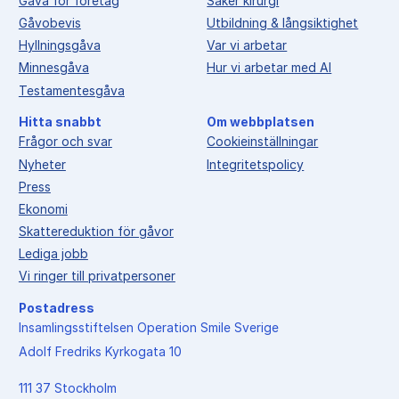
Gåva för företag
Säker kirurgi
Gåvobevis
Utbildning & långsiktighet
Hyllningsgåva
Var vi arbetar
Minnesgåva
Hur vi arbetar med AI
Testamentesgåva
Hitta snabbt
Om webbplatsen
Frågor och svar
Cookieinställningar
Nyheter
Integritetspolicy
Press
Ekonomi
Skattereduktion för gåvor
Lediga jobb
Vi ringer till privatpersoner
Postadress
Insamlingsstiftelsen Operation Smile Sverige
Adolf Fredriks Kyrkogata 10
111 37 Stockholm