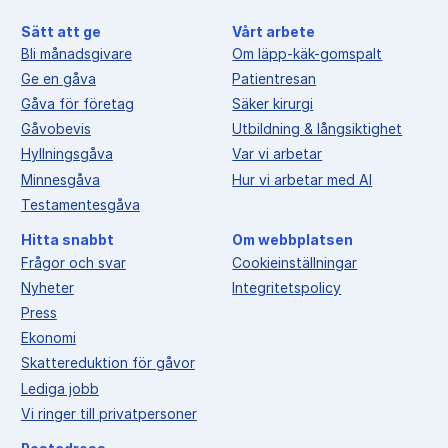
Sätt att ge
Vårt arbete
Bli månadsgivare
Om läpp-käk-gomspalt
Ge en gåva
Patientresan
Gåva för företag
Säker kirurgi
Gåvobevis
Utbildning & långsiktighet
Hyllningsgåva
Var vi arbetar
Minnesgåva
Hur vi arbetar med AI
Testamentesgåva
Hitta snabbt
Om webbplatsen
Frågor och svar
Cookieinställningar
Nyheter
Integritetspolicy
Press
Ekonomi
Skattereduktion för gåvor
Lediga jobb
Vi ringer till privatpersoner