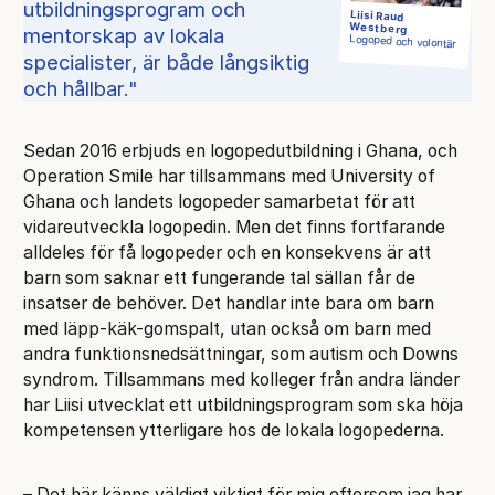
utbildningsprogram och
Liisi Raud
Westberg
mentorskap av lokala
Logoped och volontär
specialister, är både långsiktig
och hållbar.
Sedan 2016 erbjuds en logopedutbildning i Ghana, och
Operation Smile har tillsammans med University of
Ghana och landets logopeder samarbetat för att
vidareutveckla logopedin. Men det finns fortfarande
alldeles för få logopeder och en konsekvens är att
barn som saknar ett fungerande tal sällan får de
insatser de behöver. Det handlar inte bara om barn
med läpp-käk-gomspalt, utan också om barn med
andra funktionsnedsättningar, som autism och Downs
syndrom. Tillsammans med kolleger från andra länder
har Liisi utvecklat ett utbildningsprogram som ska höja
kompetensen ytterligare hos de lokala logopederna.
– Det här känns väldigt viktigt för mig eftersom jag har