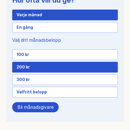
Hur ofta vill du ge?
Varje månad
En gång
Välj ditt månadsbelopp
100 kr
200 kr
300 kr
Valfritt belopp
Bli månadsgivare