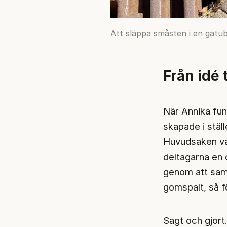
Att släppa småsten i en gatub
Från idé 
När Annika funde
skapade i ställ
Huvudsaken var
deltagarna en 
genom att saml
gomspalt, så f
Sagt och gjort