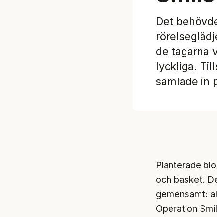
Det behövde
rörelseglädj
deltagarna v
lyckliga. T
samlade in p
Planterade blom
och basket. De
gemensamt: all
Operation Smil