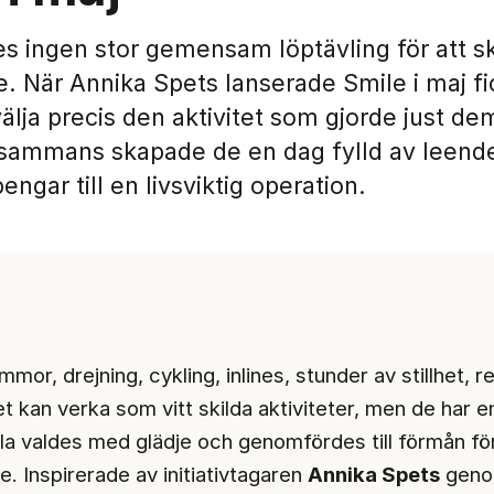
s ingen stor gemensam löptävling för att s
e. När Annika Spets lanserade Smile i maj fi
älja precis den aktivitet som gjorde just de
illsammans skapade de en dag fylld av leend
engar till en livsviktig operation.
mor, drejning, cykling, inlines, stunder av stillhet, 
t kan verka som vitt skilda aktiviteter, men de har e
a valdes med glädje och genomfördes till förmån fö
e. Inspirerade av initiativtagaren
Annika Spets
geno