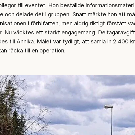
llegor till eventet. Hon beställde informationsmateri
e och delade det i gruppen. Snart märkte hon att m
isationen i förbifarten, men aldrig riktigt förstått va
r. Nu väcktes ett starkt engagemang. Deltagaravgif
s till Annika. Målet var tydligt, att samla in 2 400 k
 räcka till en operation.