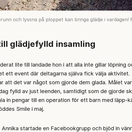
runn och lyssna på ploppet kan bringa glädje i vardagen! F
till glädjefylld insamling
rat lite till landade hon i att alla inte gillar löpning 
et ett event där deltagarna själva fick välja aktivitet.
 att det var något som gjorde dem glada. Målet var
dag fylld av just leenden, samtidigt som de gjorde sk
a in pengar till en operation för ett barn med läpp-k
öddes Smile i maj.
. Annika startade en Facebookgrupp och bjöd in vänn