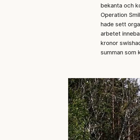
bekanta och ko
Operation Smil
hade sett organ
arbetet inneba
kronor swishade
summan som kan