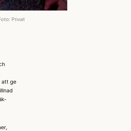
oto: Privat
och
 att ge
illnad
äk-
er,