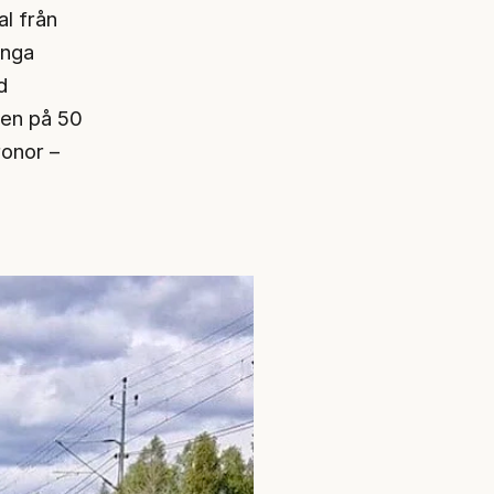
al från
ånga
d
ten på 50
ronor –