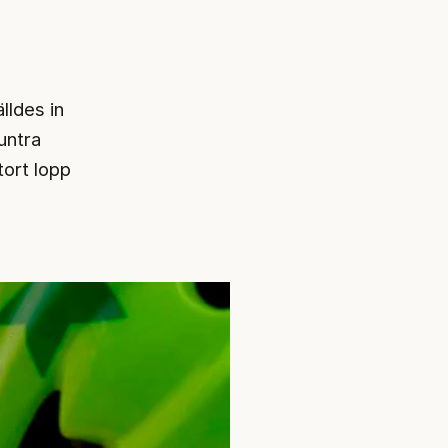
lldes in
untra
tort lopp