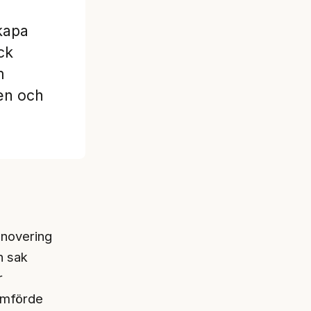
kapa
ck
m
en och
renovering
n sak
r
mförde