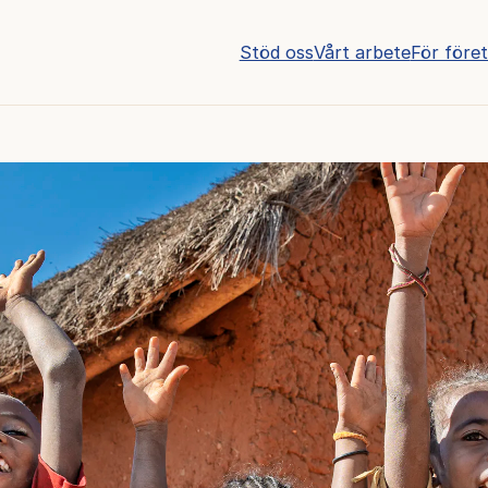
Stöd oss
Vårt arbete
För före