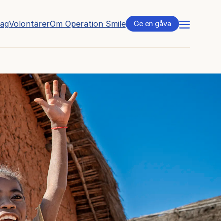
tag
Volontärer
Om Operation Smile
Meny
Ge en gåva